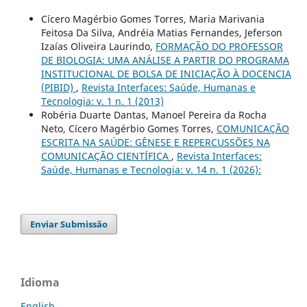
Cícero Magérbio Gomes Torres, Maria Marivania
Feitosa Da Silva, Andréia Matias Fernandes, Jeferson
Izaías Oliveira Laurindo,
FORMAÇÃO DO PROFESSOR
DE BIOLOGIA: UMA ANÁLISE A PARTIR DO PROGRAMA
INSTITUCIONAL DE BOLSA DE INICIAÇÃO À DOCENCIA
(PIBID)
,
Revista Interfaces: Saúde, Humanas e
Tecnologia: v. 1 n. 1 (2013)
Robéria Duarte Dantas, Manoel Pereira da Rocha
Neto, Cícero Magérbio Gomes Torres,
COMUNICAÇÃO
ESCRITA NA SAÚDE: GÊNESE E REPERCUSSÕES NA
COMUNICAÇÃO CIENTÍFICA
,
Revista Interfaces:
Saúde, Humanas e Tecnologia: v. 14 n. 1 (2026):
Enviar Submissão
Idioma
English