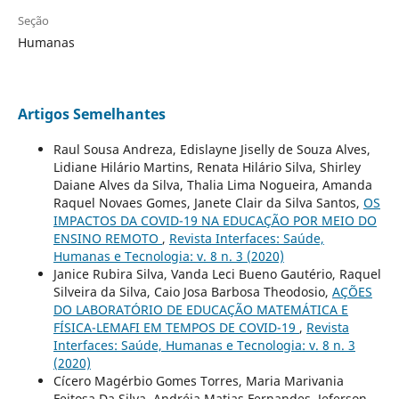
Seção
Humanas
Artigos Semelhantes
Raul Sousa Andreza, Edislayne Jiselly de Souza Alves,
Lidiane Hilário Martins, Renata Hilário Silva, Shirley
Daiane Alves da Silva, Thalia Lima Nogueira, Amanda
Raquel Novaes Gomes, Janete Clair da Silva Santos,
OS
IMPACTOS DA COVID-19 NA EDUCAÇÃO POR MEIO DO
ENSINO REMOTO
,
Revista Interfaces: Saúde,
Humanas e Tecnologia: v. 8 n. 3 (2020)
Janice Rubira Silva, Vanda Leci Bueno Gautério, Raquel
Silveira da Silva, Caio Josa Barbosa Theodosio,
AÇÕES
DO LABORATÓRIO DE EDUCAÇÃO MATEMÁTICA E
FÍSICA-LEMAFI EM TEMPOS DE COVID-19
,
Revista
Interfaces: Saúde, Humanas e Tecnologia: v. 8 n. 3
(2020)
Cícero Magérbio Gomes Torres, Maria Marivania
Feitosa Da Silva, Andréia Matias Fernandes, Jeferson