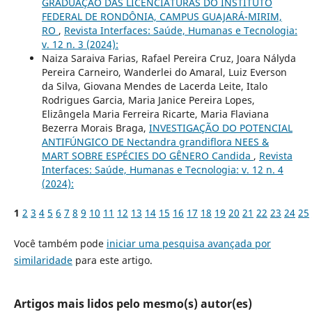
GRADUAÇÃO DAS LICENCIATURAS DO INSTITUTO
FEDERAL DE RONDÔNIA, CAMPUS GUAJARÁ-MIRIM,
RO
,
Revista Interfaces: Saúde, Humanas e Tecnologia:
v. 12 n. 3 (2024):
Naiza Saraiva Farias, Rafael Pereira Cruz, Joara Nályda
Pereira Carneiro, Wanderlei do Amaral, Luiz Everson
da Silva, Giovana Mendes de Lacerda Leite, Italo
Rodrigues Garcia, Maria Janice Pereira Lopes,
Elizângela Maria Ferreira Ricarte, Maria Flaviana
Bezerra Morais Braga,
INVESTIGAÇÃO DO POTENCIAL
ANTIFÚNGICO DE Nectandra grandiflora NEES &
MART SOBRE ESPÉCIES DO GÊNERO Candida
,
Revista
Interfaces: Saúde, Humanas e Tecnologia: v. 12 n. 4
(2024):
1
2
3
4
5
6
7
8
9
10
11
12
13
14
15
16
17
18
19
20
21
22
23
24
25
Você também pode
iniciar uma pesquisa avançada por
similaridade
para este artigo.
Artigos mais lidos pelo mesmo(s) autor(es)