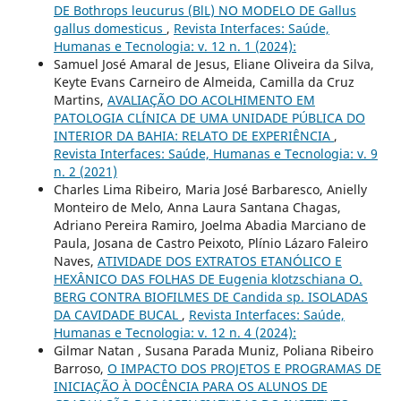
DE Bothrops leucurus (BlL) NO MODELO DE Gallus
gallus domesticus
,
Revista Interfaces: Saúde,
Humanas e Tecnologia: v. 12 n. 1 (2024):
Samuel José Amaral de Jesus, Eliane Oliveira da Silva,
Keyte Evans Carneiro de Almeida, Camilla da Cruz
Martins,
AVALIAÇÃO DO ACOLHIMENTO EM
PATOLOGIA CLÍNICA DE UMA UNIDADE PÚBLICA DO
INTERIOR DA BAHIA: RELATO DE EXPERIÊNCIA
,
Revista Interfaces: Saúde, Humanas e Tecnologia: v. 9
n. 2 (2021)
Charles Lima Ribeiro, Maria José Barbaresco, Anielly
Monteiro de Melo, Anna Laura Santana Chagas,
Adriano Pereira Ramiro, Joelma Abadia Marciano de
Paula, Josana de Castro Peixoto, Plínio Lázaro Faleiro
Naves,
ATIVIDADE DOS EXTRATOS ETANÓLICO E
HEXÂNICO DAS FOLHAS DE Eugenia klotzschiana O.
BERG CONTRA BIOFILMES DE Candida sp. ISOLADAS
DA CAVIDADE BUCAL
,
Revista Interfaces: Saúde,
Humanas e Tecnologia: v. 12 n. 4 (2024):
Gilmar Natan , Susana Parada Muniz, Poliana Ribeiro
Barroso,
O IMPACTO DOS PROJETOS E PROGRAMAS DE
INICIAÇÃO À DOCÊNCIA PARA OS ALUNOS DE