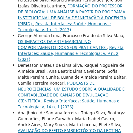
Izaías Oliveira Laurindo,
FORMAÇÃO DO PROFESSOR
DE BIOLOGIA: UMA ANÁLISE A PARTIR DO PROGRAMA
INSTITUCIONAL DE BOLSA DE INICIAÇÃO À DOCENCIA
(PIBID)
,
Revista Interfaces: Saúde, Humanas e
Tecnologia: v. 1 n. 1 (2013)
George Almeida Lima, Francisco Eraldo da Silva Maia,
OS IMPACTOS DA ARTE MARCIAL NO
COMPORTAMENTO DOS SEUS PRATICANTES
,
Revista
Interfaces: Saúde, Humanas e Tecnologia: v. 9 n. 2
(2021)
Demesson Mateus de Lima Silva, Raquel Nogueira de
Almeida Brasil, Ana Beatriz Lima Cavalcante, Sofia
Maitê Pereira Cunha, Luana de Almeida Pereira Baltar,
Camila Ferreira Roncari,
PODCASTS DE
NEUROCIÊNCIAS: UM ESTUDO SOBRE A QUALIDADE E
CONFIABILIDADE DE CANAIS DE DIVULGAÇÃO
CIENTÍFICA
,
Revista Interfaces: Saúde, Humanas e
Tecnologia: v. 14 n. 1 (2026):
Ana Jhoice de Santana ferreira, Thiago Silva, Beathryz
Guimarães, Eliane Carvalho, Maria Isabel Castro,
André Aires, Mary Souza, Marta Lucena, Eliete Silva,
AVALIAÇÃO DO EFEITO EMBRIOTÓXICO DA LECTINA