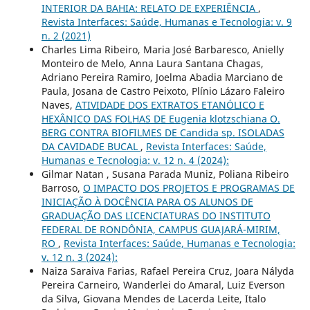
INTERIOR DA BAHIA: RELATO DE EXPERIÊNCIA
,
Revista Interfaces: Saúde, Humanas e Tecnologia: v. 9
n. 2 (2021)
Charles Lima Ribeiro, Maria José Barbaresco, Anielly
Monteiro de Melo, Anna Laura Santana Chagas,
Adriano Pereira Ramiro, Joelma Abadia Marciano de
Paula, Josana de Castro Peixoto, Plínio Lázaro Faleiro
Naves,
ATIVIDADE DOS EXTRATOS ETANÓLICO E
HEXÂNICO DAS FOLHAS DE Eugenia klotzschiana O.
BERG CONTRA BIOFILMES DE Candida sp. ISOLADAS
DA CAVIDADE BUCAL
,
Revista Interfaces: Saúde,
Humanas e Tecnologia: v. 12 n. 4 (2024):
Gilmar Natan , Susana Parada Muniz, Poliana Ribeiro
Barroso,
O IMPACTO DOS PROJETOS E PROGRAMAS DE
INICIAÇÃO À DOCÊNCIA PARA OS ALUNOS DE
GRADUAÇÃO DAS LICENCIATURAS DO INSTITUTO
FEDERAL DE RONDÔNIA, CAMPUS GUAJARÁ-MIRIM,
RO
,
Revista Interfaces: Saúde, Humanas e Tecnologia:
v. 12 n. 3 (2024):
Naiza Saraiva Farias, Rafael Pereira Cruz, Joara Nályda
Pereira Carneiro, Wanderlei do Amaral, Luiz Everson
da Silva, Giovana Mendes de Lacerda Leite, Italo