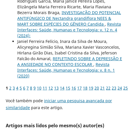
Rodrigues Garcia, Maria Janice Pereira Lopes,
Elizângela Maria Ferreira Ricarte, Maria Flaviana
Bezerra Morais Braga,
INVESTIGAÇÃO DO POTENCIAL
ANTIFÚNGICO DE Nectandra grandiflora NEES &
MART SOBRE ESPÉCIES DO GÊNERO Candida
,
Revista
Interfaces: Saúde, Humanas e Tecnologia: v. 12 n. 4
(2024):
Janiel Ferreira Felício, Inara da Silva de Moura,
Alicyregina Simião Silva, Mariana Xavier Vasconcelos,
Hirlana Girão Dias, Isabel Cristina da Silva, Jeferson
Falcão do Amaral,
REFLETINDO SOBRE A DEPRESSÃO E
A ANSIEDADE NO CONTEXTO ESCOLAR
,
Revista
Interfaces: Saúde, Humanas e Tecnologia: v. 8 n. 1
(2020)
1
2
3
4
5
6
7
8
9
10
11
12
13
14
15
16
17
18
19
20
21
22
23
24
25
Você também pode
iniciar uma pesquisa avançada por
similaridade
para este artigo.
Artigos mais lidos pelo mesmo(s) autor(es)