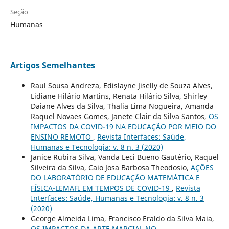
Seção
Humanas
Artigos Semelhantes
Raul Sousa Andreza, Edislayne Jiselly de Souza Alves,
Lidiane Hilário Martins, Renata Hilário Silva, Shirley
Daiane Alves da Silva, Thalia Lima Nogueira, Amanda
Raquel Novaes Gomes, Janete Clair da Silva Santos,
OS
IMPACTOS DA COVID-19 NA EDUCAÇÃO POR MEIO DO
ENSINO REMOTO
,
Revista Interfaces: Saúde,
Humanas e Tecnologia: v. 8 n. 3 (2020)
Janice Rubira Silva, Vanda Leci Bueno Gautério, Raquel
Silveira da Silva, Caio Josa Barbosa Theodosio,
AÇÕES
DO LABORATÓRIO DE EDUCAÇÃO MATEMÁTICA E
FÍSICA-LEMAFI EM TEMPOS DE COVID-19
,
Revista
Interfaces: Saúde, Humanas e Tecnologia: v. 8 n. 3
(2020)
George Almeida Lima, Francisco Eraldo da Silva Maia,
OS IMPACTOS DA ARTE MARCIAL NO