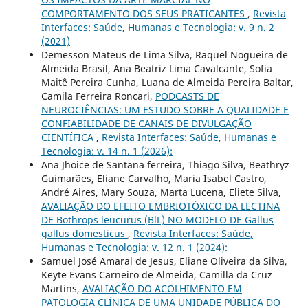
COMPORTAMENTO DOS SEUS PRATICANTES
,
Revista
Interfaces: Saúde, Humanas e Tecnologia: v. 9 n. 2
(2021)
Demesson Mateus de Lima Silva, Raquel Nogueira de
Almeida Brasil, Ana Beatriz Lima Cavalcante, Sofia
Maitê Pereira Cunha, Luana de Almeida Pereira Baltar,
Camila Ferreira Roncari,
PODCASTS DE
NEUROCIÊNCIAS: UM ESTUDO SOBRE A QUALIDADE E
CONFIABILIDADE DE CANAIS DE DIVULGAÇÃO
CIENTÍFICA
,
Revista Interfaces: Saúde, Humanas e
Tecnologia: v. 14 n. 1 (2026):
Ana Jhoice de Santana ferreira, Thiago Silva, Beathryz
Guimarães, Eliane Carvalho, Maria Isabel Castro,
André Aires, Mary Souza, Marta Lucena, Eliete Silva,
AVALIAÇÃO DO EFEITO EMBRIOTÓXICO DA LECTINA
DE Bothrops leucurus (BlL) NO MODELO DE Gallus
gallus domesticus
,
Revista Interfaces: Saúde,
Humanas e Tecnologia: v. 12 n. 1 (2024):
Samuel José Amaral de Jesus, Eliane Oliveira da Silva,
Keyte Evans Carneiro de Almeida, Camilla da Cruz
Martins,
AVALIAÇÃO DO ACOLHIMENTO EM
PATOLOGIA CLÍNICA DE UMA UNIDADE PÚBLICA DO