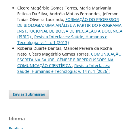
Cícero Magérbio Gomes Torres, Maria Marivania
Feitosa Da Silva, Andréia Matias Fernandes, Jeferson
Izaías Oliveira Laurindo,
FORMAÇÃO DO PROFESSOR
DE BIOLOGIA: UMA ANÁLISE A PARTIR DO PROGRAMA
INSTITUCIONAL DE BOLSA DE INICIAÇÃO À DOCENCIA
(PIBID)
,
Revista Interfaces: Saúde, Humanas e
Tecnologia: v. 1 n. 1 (2013)
Robéria Duarte Dantas, Manoel Pereira da Rocha
Neto, Cícero Magérbio Gomes Torres,
COMUNICAÇÃO
ESCRITA NA SAÚDE: GÊNESE E REPERCUSSÕES NA
COMUNICAÇÃO CIENTÍFICA
,
Revista Interfaces:
Saúde, Humanas e Tecnologia: v. 14 n. 1 (2026):
Enviar Submissão
Idioma
English