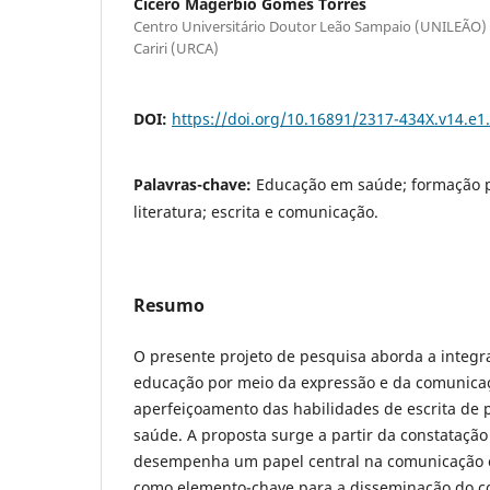
Cícero Magérbio Gomes Torres
Centro Universitário Doutor Leão Sampaio (UNILEÃO) 
Cariri (URCA)
DOI:
https://doi.org/10.16891/2317-434X.v14.e
Palavras-chave:
Educação em saúde; formação pr
literatura; escrita e comunicação.
Resumo
O presente projeto de pesquisa aborda a integr
educação por meio da expressão e da comunicaç
aperfeiçoamento das habilidades de escrita de p
saúde. A proposta surge a partir da constatação
desempenha um papel central na comunicação ci
como elemento-chave para a disseminação do co