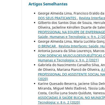
Artigos Semelhantes
George Almeida Lima, Francisco Eraldo da
DOS SEUS PRATICANTES
,
Revista Interfac
Gilberto dos Santos Dias de Souza, Hercule
Oliveira, Jackeline Kérollen Duarte de Sale
PROFISSIONAL NA EQUIPE DE ENFERMAG
Saúde, Humanas e Tecnologia: v. 9 n. 2 (2
George Almeida Lima, Maria Luciléia Gonça
O BRINCAR
,
Revista Interfaces: Saúde, Hu
Antonia Jussara da Silva Lourenço, Marco
COM DOENÇAS MUSCULOESQUELÉTICAS C
Humanas e Tecnologia: v. 9 n. 2 (2021)
Gabriela do Nascimento Carvalho Silva, Ant
de Oliveira, Mariana Piancó de Oliveira,
A
PROFISSIONAL DO ASSISTENTE SOCIAL N
(2020)
Karine Quesado Beserra, Jaciene Silva Del
Miranda, Miguel Melo Ifadireó, Tássia Loba
Costa, Cecília Luna Souto Quidute, Vaness
ASSOCIADAS À SAÚDE BUCAL NO MUNICÍ
Tecnologia: v. 8 n. 2 (2020)