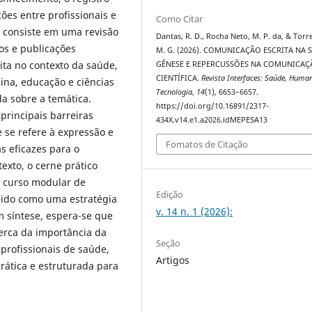
ções entre profissionais e
Como Citar
a consiste em uma revisão
Dantas, R. D., Rocha Neto, M. P. da, & Torre
dos e publicações
M. G. (2026). COMUNICAÇÃO ESCRITA NA 
ita no contexto da saúde,
GÊNESE E REPERCUSSÕES NA COMUNICAÇ
CIENTÍFICA.
Revista Interfaces: Saúde, Huma
ina, educação e ciências
Tecnologia
,
14
(1), 6653–6657.
da sobre a temática.
https://doi.org/10.16891/2317-
 principais barreiras
434X.v14.e1.a2026.idMEPESA13
 se refere à expressão e
Fomatos de Citação
s eficazes para o
xto, o cerne prático
m curso modular de
Edição
ido como uma estratégia
v. 14 n. 1 (2026):
m síntese, espera-se que
cerca da importância da
Seção
profissionais de saúde,
Artigos
ática e estruturada para