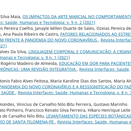
 Silva Maia,
OS IMPACTOS DA ARTE MARCIAL NO COMPORTAMENT
es: Saúde, Humanas e Tecnologia: v. 9 n. 2 (2021)
s Pereira Coelho, Janayle kéllen Duarte de Sales, Ozeias Pereira de
s, Ana Paula Ribeiro de Castro,
FATORES RELACIONADOS AO ESTRE
EM FRENTE À PANDEMIA DO NOVO CORONAVÍRUS
,
Revista Interfa
021)
lves Da Silva,
LINGUAGEM CORPORAL E COMUNICAÇÃO: A CRIANÇ
manas e Tecnologia: v. 9 n. 1 (2021)
s Rogério Madeiro de Almeida,
EDUCAÇÃO EM DOR PARA PACIENTE
RÔNICAS: UMA REVISÃO INTEGRATIVA
,
Revista Interfaces: Saúde,
onio Fabio Alves Feitosa, Maria Karoline Dias dos Santos, Maria Al
 PANDEMIA DO NOVO CORONAVÍRUS E A RESSIGNIFICAÇÃO DO FA
A SAÚDE
,
Revista Interfaces: Saúde, Humanas e Tecnologia: v. 8 n. 
mondes, Vinicius de Carvalho Nilo Bitu Ferreira, Gustavo Marinho
to Pinheiro, Francisco Renato Silva Ferreira, Híkaro Henrique Leite
a de Carvalho Nilo Bitu,
LEVANTAMENTO DAS ESPÉCIES BOTÂNICA
PIO DE SANTA FILOMENA-PE
,
Revista Interfaces: Saúde, Humanas 