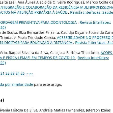
Leite Leal, Ana Áurea Alécio de Oliveira Rodrigues, Marcio Costa d
INTEGRAÇÃO E COLABORAÇÃO DA RESIDÊNCIA MULTIPROFISSION
PACTOS NA ATENÇÃO PRIMÁRIA À SAÚDE
,
Revista Interfaces: Saúde
ABORDAGEM PREVENTIVA PARA ODONTOLOGIA
,
Revista Interfaces:
020)
 de Sousa, Elza Bernardes Ferreira, Cadidja Dayane Sousa do Car
Trindade, Paola Trindade Garcia,
ACESSIBILIDADE NO PROCESSO 
S DIGITAIS PARA EDUCAÇÃO À DISTÂNCIA
,
Revista Interfaces: Sa
ério, Raquel Silveira da Silva, Caio Josa Barbosa Theodosio,
AÇÕES
E FÍSICA-LEMAFI EM TEMPOS DE COVID-19
,
Revista Interfaces:
020)
21
22
23
24
25
>
>>
da por similaridade
para este artigo.
s)
ania Feitosa Da Silva, Andréia Matias Fernandes, Jeferson Izaías