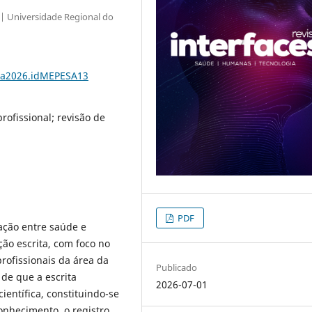
| Universidade Regional do
1.a2026.idMEPESA13
ofissional; revisão de
PDF
ação entre saúde e
ão escrita, com foco no
rofissionais da área da
Publicado
 de que a escrita
2026-07-01
entífica, constituindo-se
nhecimento, o registro