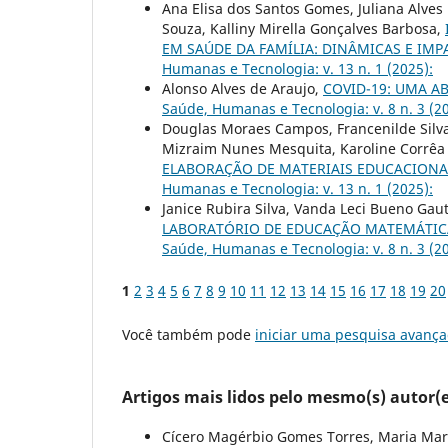
Ana Elisa dos Santos Gomes, Juliana Alves 
Souza, Kalliny Mirella Gonçalves Barbosa,
EM SAÚDE DA FAMÍLIA: DINÂMICAS E IM
Humanas e Tecnologia: v. 13 n. 1 (2025):
Alonso Alves de Araujo,
COVID-19: UMA 
Saúde, Humanas e Tecnologia: v. 8 n. 3 (2
Douglas Moraes Campos, Francenilde Silva
Mizraim Nunes Mesquita, Karoline Corrêa 
ELABORAÇÃO DE MATERIAIS EDUCACIONAI
Humanas e Tecnologia: v. 13 n. 1 (2025):
Janice Rubira Silva, Vanda Leci Bueno Gaut
LABORATÓRIO DE EDUCAÇÃO MATEMÁTICA 
Saúde, Humanas e Tecnologia: v. 8 n. 3 (2
1
2
3
4
5
6
7
8
9
10
11
12
13
14
15
16
17
18
19
20
Você também pode
iniciar uma pesquisa avança
Artigos mais lidos pelo mesmo(s) autor(e
Cícero Magérbio Gomes Torres, Maria Mariv