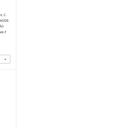
s, C.
SAÚDE:
ÃO
nas E