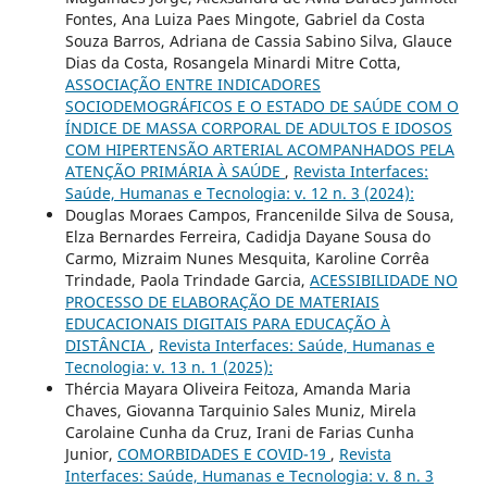
Fontes, Ana Luiza Paes Mingote, Gabriel da Costa
Souza Barros, Adriana de Cassia Sabino Silva, Glauce
Dias da Costa, Rosangela Minardi Mitre Cotta,
ASSOCIAÇÃO ENTRE INDICADORES
SOCIODEMOGRÁFICOS E O ESTADO DE SAÚDE COM O
ÍNDICE DE MASSA CORPORAL DE ADULTOS E IDOSOS
COM HIPERTENSÃO ARTERIAL ACOMPANHADOS PELA
ATENÇÃO PRIMÁRIA À SAÚDE
,
Revista Interfaces:
Saúde, Humanas e Tecnologia: v. 12 n. 3 (2024):
Douglas Moraes Campos, Francenilde Silva de Sousa,
Elza Bernardes Ferreira, Cadidja Dayane Sousa do
Carmo, Mizraim Nunes Mesquita, Karoline Corrêa
Trindade, Paola Trindade Garcia,
ACESSIBILIDADE NO
PROCESSO DE ELABORAÇÃO DE MATERIAIS
EDUCACIONAIS DIGITAIS PARA EDUCAÇÃO À
DISTÂNCIA
,
Revista Interfaces: Saúde, Humanas e
Tecnologia: v. 13 n. 1 (2025):
Thércia Mayara Oliveira Feitoza, Amanda Maria
Chaves, Giovanna Tarquinio Sales Muniz, Mirela
Carolaine Cunha da Cruz, Irani de Farias Cunha
Junior,
COMORBIDADES E COVID-19
,
Revista
Interfaces: Saúde, Humanas e Tecnologia: v. 8 n. 3