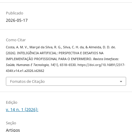
Publicado
2026-05-17
Como Citar
Costa, A. M. V., Marçal da Silva, R. G., Silva, C. H. da, & Almeida, D. D. de.
(2026). INTELIGÊNCIA ARTIFICIAL: PERSPECTIVA E DESAFIOS NA
IMPLEMENTAÇÃO PROFISSIONAL PARA O ENFERMEIRO.
Revista Interfaces:
Saúde, Humanas E Tecnologia
,
14
(1), 6518–6530. https://doi.org/10.16891/2317-
434X.v14.e1.a2026.id2662
Fomatos de Citação
Edição
v. 14 n. 1 (2026):
Seção
Artigos