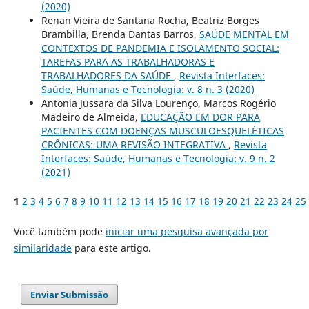
(2020)
Renan Vieira de Santana Rocha, Beatriz Borges
Brambilla, Brenda Dantas Barros,
SAÚDE MENTAL EM
CONTEXTOS DE PANDEMIA E ISOLAMENTO SOCIAL:
TAREFAS PARA AS TRABALHADORAS E
TRABALHADORES DA SAÚDE
,
Revista Interfaces:
Saúde, Humanas e Tecnologia: v. 8 n. 3 (2020)
Antonia Jussara da Silva Lourenço, Marcos Rogério
Madeiro de Almeida,
EDUCAÇÃO EM DOR PARA
PACIENTES COM DOENÇAS MUSCULOESQUELÉTICAS
CRÔNICAS: UMA REVISÃO INTEGRATIVA
,
Revista
Interfaces: Saúde, Humanas e Tecnologia: v. 9 n. 2
(2021)
1
2
3
4
5
6
7
8
9
10
11
12
13
14
15
16
17
18
19
20
21
22
23
24
25
Você também pode
iniciar uma pesquisa avançada por
similaridade
para este artigo.
Enviar Submissão