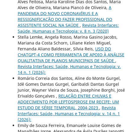
Alves Feitosa, Maria Karoline Dias dos Santos, Maria
Alves de Oliveira, Mariana Piancó de Oliveira,
A
PANDEMIA DO NOVO CORONAVÍRUS E A
RESSIGNIFICAÇÃO DO FAZER PROFISSIONAL DO
ASSISTENTE SOCIAL NA SAÚDE
,
Revista Interfaces:
Saúde, Humanas e Tecnologia: v. 8 n. 3 (2020)
Stella Lemke, Angela Rosso, Marina Gasino Jacobs,
Mariana da Costa Schorn, Liliane Kelen Miguel,
Fernanda Aliano Baldessar, Sílvia Reis,
USO DO
CHATGPT-4 COMO FERRAMENTA DE APOIO À ANÁLISE
QUALITATIVA DE PLANOS MUNICIPAIS DE SAÚDE
,
Revista Interfaces: Saúde, Humanas e Tecnologia: v.
14 n. 1 (2026):
Romário Correia dos Santos, Aline do Monte Gurgel,
Idê Gomes Dantas Gurgel, Garibaldi Dantas Gurgel
Junior, Wayner Vieira de Souza, Josephine Borghi, José
Erivaldo Gonçalves ,
RELAÇÃO ENTRE CHUVAS E
ADOECIMENTO POR LEPTOSPIROSE EM RECIFE: UM
ESTUDO DE SÉRIE TEMPORAL, 2004-2023
,
Revista
Interfaces: Saúde, Humanas e Tecnologia: v. 14 n. 1
(2026):
Emily de Souza Ferreira, Emanuele Louise Gomes de
Magalhães Jorge, Alexsandra de Ávila Durães Jannotti