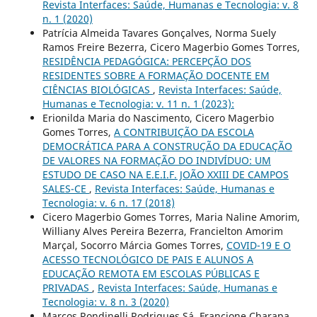
Revista Interfaces: Saúde, Humanas e Tecnologia: v. 8
n. 1 (2020)
Patrícia Almeida Tavares Gonçalves, Norma Suely
Ramos Freire Bezerra, Cicero Magerbio Gomes Torres,
RESIDÊNCIA PEDAGÓGICA: PERCEPÇÃO DOS
RESIDENTES SOBRE A FORMAÇÃO DOCENTE EM
CIÊNCIAS BIOLÓGICAS
,
Revista Interfaces: Saúde,
Humanas e Tecnologia: v. 11 n. 1 (2023):
Erionilda Maria do Nascimento, Cicero Magerbio
Gomes Torres,
A CONTRIBUIÇÃO DA ESCOLA
DEMOCRÁTICA PARA A CONSTRUÇÃO DA EDUCAÇÃO
DE VALORES NA FORMAÇÃO DO INDIVÍDUO: UM
ESTUDO DE CASO NA E.E.I.F. JOÃO XXIII DE CAMPOS
SALES-CE
,
Revista Interfaces: Saúde, Humanas e
Tecnologia: v. 6 n. 17 (2018)
Cicero Magerbio Gomes Torres, Maria Naline Amorim,
Williany Alves Pereira Bezerra, Francielton Amorim
Marçal, Socorro Márcia Gomes Torres,
COVID-19 E O
ACESSO TECNOLÓGICO DE PAIS E ALUNOS A
EDUCAÇÃO REMOTA EM ESCOLAS PÚBLICAS E
PRIVADAS
,
Revista Interfaces: Saúde, Humanas e
Tecnologia: v. 8 n. 3 (2020)
Marcos Rondinelli Rodrigues Sá, Francione Charapa