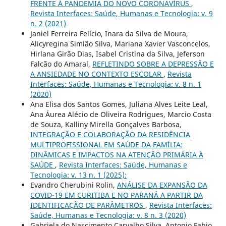
FRENTE À PANDEMIA DO NOVO CORONAVÍRUS
,
Revista Interfaces: Saúde, Humanas e Tecnologia: v. 9
n. 2 (2021)
Janiel Ferreira Felício, Inara da Silva de Moura,
Alicyregina Simião Silva, Mariana Xavier Vasconcelos,
Hirlana Girão Dias, Isabel Cristina da Silva, Jeferson
Falcão do Amaral,
REFLETINDO SOBRE A DEPRESSÃO E
A ANSIEDADE NO CONTEXTO ESCOLAR
,
Revista
Interfaces: Saúde, Humanas e Tecnologia: v. 8 n. 1
(2020)
Ana Elisa dos Santos Gomes, Juliana Alves Leite Leal,
Ana Áurea Alécio de Oliveira Rodrigues, Marcio Costa
de Souza, Kalliny Mirella Gonçalves Barbosa,
INTEGRAÇÃO E COLABORAÇÃO DA RESIDÊNCIA
MULTIPROFISSIONAL EM SAÚDE DA FAMÍLIA:
DINÂMICAS E IMPACTOS NA ATENÇÃO PRIMÁRIA À
SAÚDE
,
Revista Interfaces: Saúde, Humanas e
Tecnologia: v. 13 n. 1 (2025):
Evandro Cherubini Rolin,
ANÁLISE DA EXPANSÃO DA
COVID-19 EM CURITIBA E NO PARANÁ A PARTIR DA
IDENTIFICAÇÃO DE PARÂMETROS
,
Revista Interfaces:
Saúde, Humanas e Tecnologia: v. 8 n. 3 (2020)
Gabriela do Nascimento Carvalho Silva, Antonio Fabio