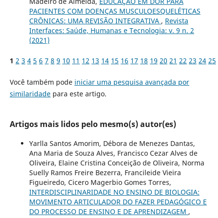
Madeiro de Almeida,
EDUCAÇÃO EM DOR PARA
PACIENTES COM DOENÇAS MUSCULOESQUELÉTICAS
CRÔNICAS: UMA REVISÃO INTEGRATIVA
,
Revista
Interfaces: Saúde, Humanas e Tecnologia: v. 9 n. 2
(2021)
1
2
3
4
5
6
7
8
9
10
11
12
13
14
15
16
17
18
19
20
21
22
23
24
25
Você também pode
iniciar uma pesquisa avançada por
similaridade
para este artigo.
Artigos mais lidos pelo mesmo(s) autor(es)
Yarlla Santos Amorim, Débora de Menezes Dantas,
Ana Maria de Souza Alves, Francisco Cezar Alves de
Oliveira, Elaine Cristina Conceição de Oliveira, Norma
Suelly Ramos Freire Bezerra, Francileide Vieira
Figueiredo, Cicero Magerbio Gomes Torres,
INTERDISCIPLINARIDADE NO ENSINO DE BIOLOGIA:
MOVIMENTO ARTICULADOR DO FAZER PEDAGÓGICO E
DO PROCESSO DE ENSINO E DE APRENDIZAGEM
,