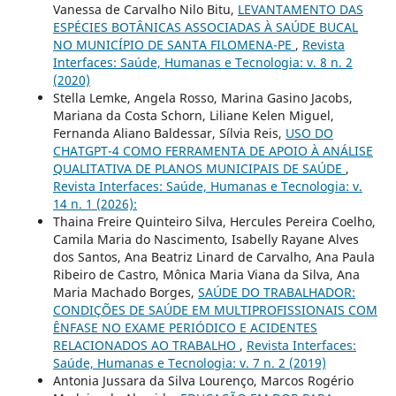
Vanessa de Carvalho Nilo Bitu,
LEVANTAMENTO DAS
ESPÉCIES BOTÂNICAS ASSOCIADAS À SAÚDE BUCAL
NO MUNICÍPIO DE SANTA FILOMENA-PE
,
Revista
Interfaces: Saúde, Humanas e Tecnologia: v. 8 n. 2
(2020)
Stella Lemke, Angela Rosso, Marina Gasino Jacobs,
Mariana da Costa Schorn, Liliane Kelen Miguel,
Fernanda Aliano Baldessar, Sílvia Reis,
USO DO
CHATGPT-4 COMO FERRAMENTA DE APOIO À ANÁLISE
QUALITATIVA DE PLANOS MUNICIPAIS DE SAÚDE
,
Revista Interfaces: Saúde, Humanas e Tecnologia: v.
14 n. 1 (2026):
Thaina Freire Quinteiro Silva, Hercules Pereira Coelho,
Camila Maria do Nascimento, Isabelly Rayane Alves
dos Santos, Ana Beatriz Linard de Carvalho, Ana Paula
Ribeiro de Castro, Mônica Maria Viana da Silva, Ana
Maria Machado Borges,
SAÚDE DO TRABALHADOR:
CONDIÇÕES DE SAÚDE EM MULTIPROFISSIONAIS COM
ÊNFASE NO EXAME PERIÓDICO E ACIDENTES
RELACIONADOS AO TRABALHO
,
Revista Interfaces:
Saúde, Humanas e Tecnologia: v. 7 n. 2 (2019)
Antonia Jussara da Silva Lourenço, Marcos Rogério