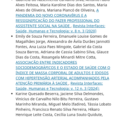
Alves Feitosa, Maria Karoline Dias dos Santos, Maria
Alves de Oliveira, Mariana Piancó de Oliveira,
A
PANDEMIA DO NOVO CORONAVÍRUS E A
RESSIGNIFICAÇÃO DO FAZER PROFISSIONAL DO
ASSISTENTE SOCIAL NA SAÚDE
,
Revista Interfaces:
Saúde, Humanas e Tecnologia: v. 8 n. 3 (2020)
Emily de Souza Ferreira, Emanuele Louise Gomes de
Magalhães Jorge, Alexsandra de Ávila Durães Jannotti
Fontes, Ana Luiza Paes Mingote, Gabriel da Costa
Souza Barros, Adriana de Cassia Sabino Silva, Glauce
Dias da Costa, Rosangela Minardi Mitre Cotta,
ASSOCIAÇÃO ENTRE INDICADORES
SOCIODEMOGRÁFICOS E O ESTADO DE SAÚDE COM O
ÍNDICE DE MASSA CORPORAL DE ADULTOS E IDOSOS
COM HIPERTENSÃO ARTERIAL ACOMPANHADOS PELA
ATENÇÃO PRIMÁRIA À SAÚDE
,
Revista Interfaces:
Saúde, Humanas e Tecnologia: v. 12 n. 3 (2024):
Karine Quesado Beserra, Jaciene Silva Delmondes,
Vinicius de Carvalho Nilo Bitu Ferreira, Gustavo
Marinho Miranda, Miguel Melo Ifadireó, Tássia Lobato
Pinheiro, Francisco Renato Silva Ferreira, Híkaro
Henrique Leite Costa, Cecília Luna Souto Quidute,